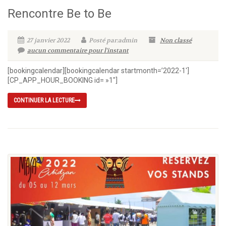
Rencontre Be to Be
27 janvier 2022
Posté par:admin
Non classé
aucun commentaire pour l'instant
[bookingcalendar][bookingcalendar startmonth=’2022-1′]
[CP_APP_HOUR_BOOKING id= »1″]
CONTINUER LA LECTURE