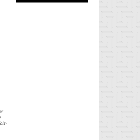
er
u
ois-