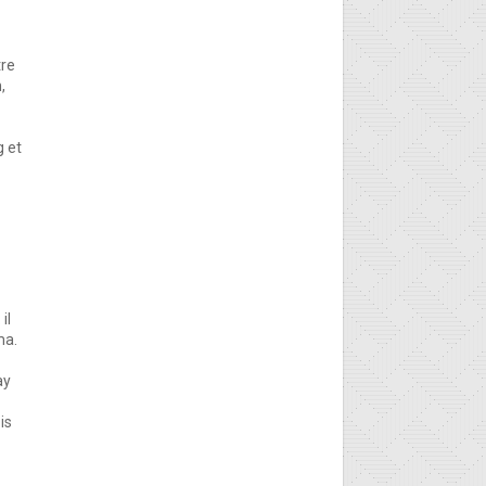
tre
,
g et
il
ma.
ay
is