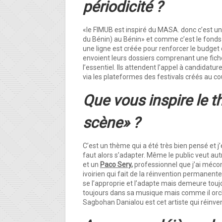
périodicité ?
«le FIMUB est inspiré du MASA. donc c’est un
du Bénin) au Bénin» et comme c’est le fonds d’
une ligne est créée pour renforcer le budget
envoient leurs dossiers comprenant une fiche
l’essentiel. Ils attendent l’appel à candidat
via les plateformes des festivals créés au c
Que vous inspire le t
scène» ?
C’est un thème qui a été très bien pensé et j’e
faut alors s’adapter. Même le public veut aut
et un
Paco Sery,
professionnel que j’ai méconn
ivoirien qui fait de la réinvention permanente
se l’approprie et l’adapte mais demeure touj
toujours dans sa musique mais comme il orche
Sagbohan Danialou est cet artiste qui réinven