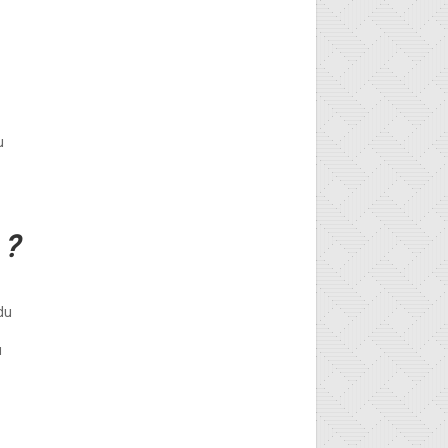
u
 ?
du
u