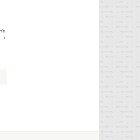
m’a
il y