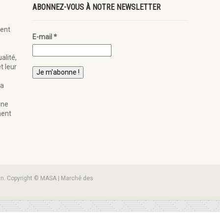
ABONNEZ-VOUS À NOTRE NEWSLETTER
ent
E-mail
*
alité,
t leur
la
ène
nent
an. Copyright © MASA | Marché des