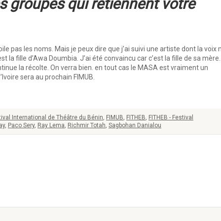
s groupes qui retiennent votre
e pas les noms. Mais je peux dire que j’ai suivi une artiste dont la voix 
 la fille d’Awa Doumbia. J’ai été convaincu car c’est la fille de sa mère. 
nue la récolte. On verra bien. en tout cas le MASA est vraiment un
’Ivoire sera au prochain FIMUB.
ival International de Théâtre du Bénin
,
FIMUB
,
FITHEB
,
FITHEB - Festival
ay
,
Paco Sery
,
Ray Lema
,
Richmir Totah
,
Sagbohan Danialou