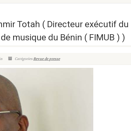
mir Totah ( Directeur exécutif du
l de musique du Bénin ( FIMUB ) )
in
Catégories:
Revue de presse