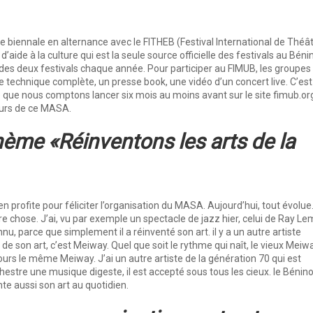
e biennale en alternance avec le FITHEB (Festival International de Théâ
aide à la culture qui est la seule source officielle des festivals au Bénin
 des deux festivals chaque année. Pour participer au FIMUB, les groupes
 technique complète, un presse book, une vidéo d’un concert live. C’est
ure que nous comptons lancer six mois au moins avant sur le site fimub.or
ours de ce MASA.
hème «Réinventons les arts de la
n profite pour féliciter l’organisation du MASA. Aujourd’hui, tout évolue. 
re chose. J’ai, vu par exemple un spectacle de jazz hier, celui de Ray Le
u, parce que simplement il a réinventé son art. il y a un autre artiste
 de son art, c’est Meiway. Quel que soit le rythme qui naît, le vieux Meiw
ours le même Meiway. J’ai un autre artiste de la génération 70 qui est
stre une musique digeste, il est accepté sous tous les cieux. le Bénino
te aussi son art au quotidien.