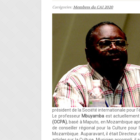
Catégories:
Membres du CAI 2020
président de la Société internationale pour l
Le professeur
Mbuyamba
est actuellement
(OCPA)
, basé à Maputo, en Mozambique apr
de conseiller régional pour la Culture pour
Mozambique.
Auparavant, il était Directeur
articles sur la Culture.
Musicien accompli, il 