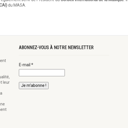
(CAI)
du MASA.
ABONNEZ-VOUS À NOTRE NEWSLETTER
ent
E-mail
*
alité,
t leur
la
ène
nent