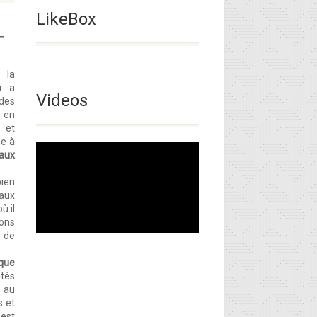
LikeBox
–
 la
a
a
Videos
es
 en
r et
le à
aux
.
ien
 aux
ù il
ons
 de
ique
ités
 au
s et
l est