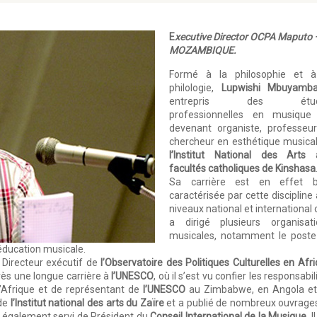
E
xecutive Director OCPA Maputo 
MOZAMBIQUE.
Formé à la philosophie et à
philologie,
Lupwishi Mbuyamb
entrepris des étud
professionnelles en musique
devenant organiste, professeu
chercheur en esthétique musica
l’Institut National des Arts 
facultés catholiques de Kinshasa
Sa carrière est en effet b
caractérisée par cette discipline
niveaux national et international o
a dirigé plusieurs organisati
musicales, notamment le poste
’éducation musicale.
 Directeur exécutif de
l’Observatoire des Politiques Culturelles en Afr
ès une longue carrière à
l’UNESCO
, où il s’est vu confier les responsabil
 l’Afrique et de représentant de
l’UNESCO
au Zimbabwe, en Angola et
de
l’Institut national des arts du Zaïre
et a publié de nombreux ouvrage
a également servi de Président du
Conseil International de la Musique
. I