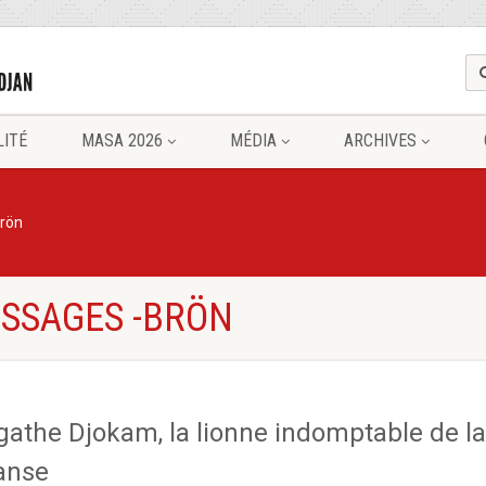
LITÉ
MASA 2026
MÉDIA
ARCHIVES
rön
ESSAGES -BRÖN
gathe Djokam, la lionne indomptable de la
anse