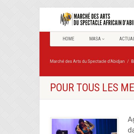
HOME
MASA
ACTUA
Marché des Arts du Spectacle d'Abidjan
B
POUR TOUS LES M
A
d