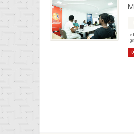
M
Le 
lig
C