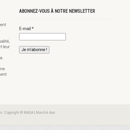
ABONNEZ-VOUS À NOTRE NEWSLETTER
ent
E-mail
*
alité,
t leur
la
ène
nent
an. Copyright © MASA | Marché des