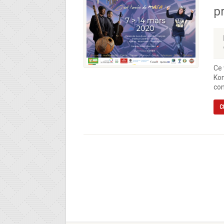
pr
Ce 
Kon
con
C