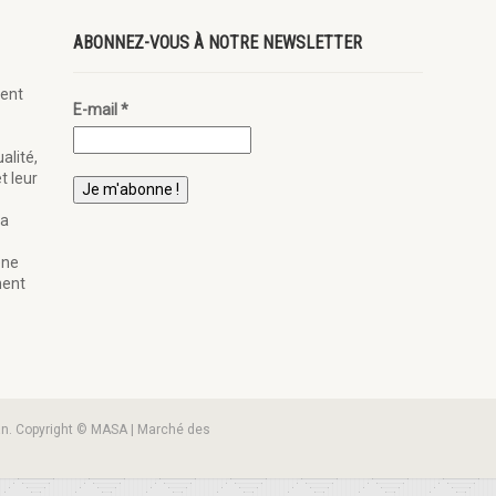
ABONNEZ-VOUS À NOTRE NEWSLETTER
ent
E-mail
*
alité,
t leur
la
ène
nent
an. Copyright © MASA | Marché des