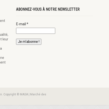
ABONNEZ-VOUS À NOTRE NEWSLETTER
ent
E-mail
*
alité,
t leur
la
ène
nent
an. Copyright © MASA | Marché des