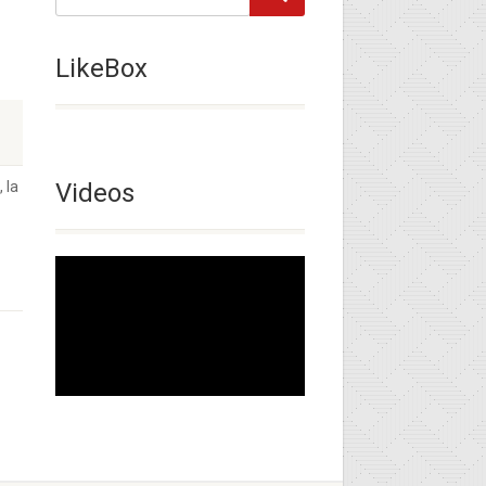
LikeBox
 la
Videos