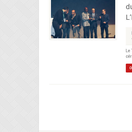
d
L
Le 
cér
C