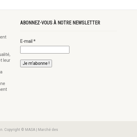
ABONNEZ-VOUS À NOTRE NEWSLETTER
ent
E-mail
*
alité,
t leur
la
ène
nent
an. Copyright © MASA | Marché des