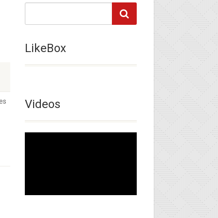
LikeBox
des
Videos