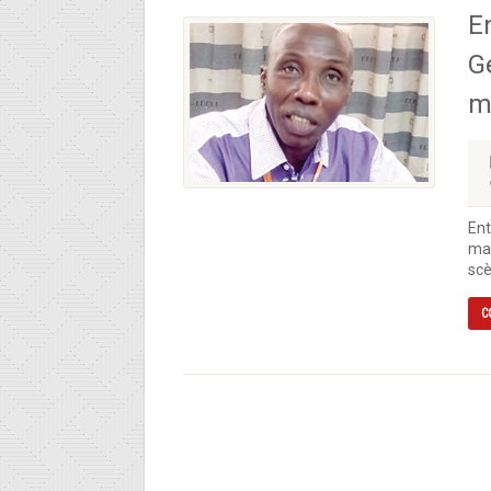
E
G
m
Ent
mar
scè
C