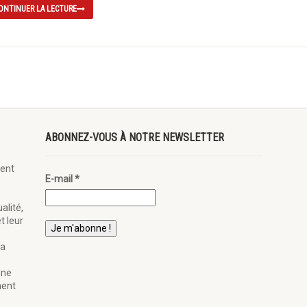
ONTINUER LA LECTURE
ABONNEZ-VOUS À NOTRE NEWSLETTER
ent
E-mail
*
alité,
t leur
la
ène
nent