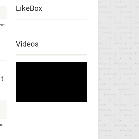
LikeBox
vier
Videos
rt
au