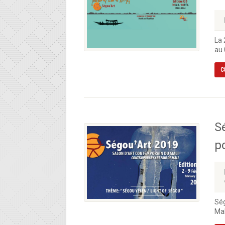
La 
au 
C
Sé
po
Ség
Mal