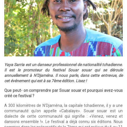
Yaya Sarria est un danseur professionnel de nationalité tchadienne.
Il est le promoteur du festival Souar souar qui se déroule
annuellement à N’Djaména. Il nous parle, dans cette entrevue, de
cet événement qui est à sa 7ème édition. Lisez !
Que peut- on comprendre par Souar souar et pourquoi avez-vous
créé ce festival ?
A 300 kilomètres de N’Djaména, la capitale tchadienne, il y a une
communauté qu’on appelle «Cabalaye». Souar souar est un
dialecte de cette communauté qui signifie : «Venez, venez et
dansons ensemble !». Le festival a déjà connu six éditions. Nous
sommes dans les préparatifs de la 7ème qui est prévue du 6 au 11