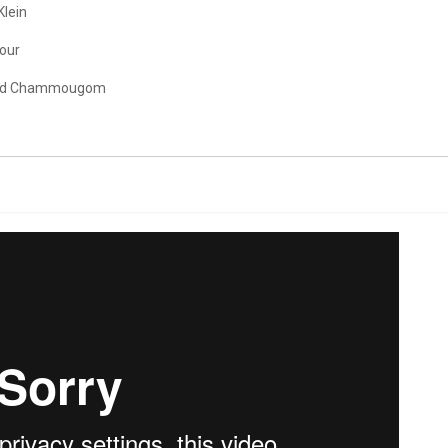
lein
our
land Chammougom