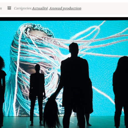
n
Catégories:
Actualité
,
Axesud production