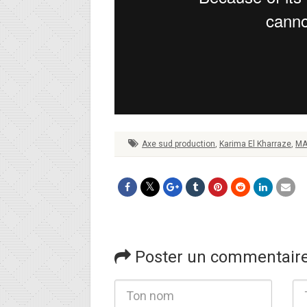
Axe sud production
,
Karima El Kharraze
,
MA
Poster un commentair