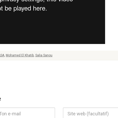
SA
,
Mohamed El Khatib
,
Salia Sanou
e