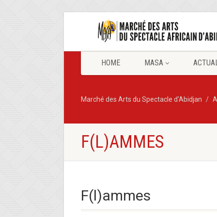
HOME
MASA
ACTUA
Marché des Arts du Spectacle d'Abidjan
A
F(L)AMMES
F(l)ammes