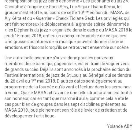
recomposition du jazz band dénommé « Les Eléphants du jazz ».
Constitué à l’origine de Paco Séry, Luc Sigui et Isaac Kémo, le
ème
groupe s’est étoffé, au cours de cette 10
édition du MASA, de
Aly Kéita et du « Guerrier » Cheick Tidiane Seck. Les privilégiés qui
ont fait nombreux le déplacement à la grande soirée dénommée
« les Eléphants du jazz » organisée dans le cadre du MASA 2018 le
jeudi 15 mars 2018, ont eu un aperçu mémorable de ce que ces
cinq grosses pointures de la musique peuvent donner comme
émotions et frissons lorsqu’ils se retrouvent ensemble sur scène.
Une autre belle aventure s’ouvre donc pour les nouveaux
membres de ce band qui, gageons-le, est en train de voguer vers
de grands succès. Déjà ils sont annoncés à la prochaine édition du
Festival international de jazz de St Louis au Sénégal qui se tiendra
er
du 26 avril au 1
mai 2018. D’autres dates sont également au
programme de la tournée qu’ils vont effectuer dans les semaines
à venir… Que le MASA ait favorisé une telle structuration est tout à
son honneur, car en tant que marché il aura, comme cela a été le
cas pour bien de groupes dans les sept disciplines présentes au
MASA 2018, joué pleinement son rôle de levier de création et de
développement artistique.
Yolande ABY