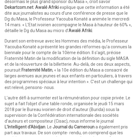
désormais le plus grand sponsor du Masa », croit savoir
Dekartcom.net
.
Awalé Afriki
explique que cette information a été
dite aux journalistes au cours d’une conférence de presse que le
Dg du Masa, le Professeur Yacouba Konaté a animée le mercredi
14 mars. « L’Etat ivoirien accompagne le Masa à hauteur de 60% »,
détaille le Dg du Masa au micro d’
Awalé Afriki
.
Durant son entrevue avec les Hommes des média, le Professeur
Yacouba Konaté a présenté les grandes réformes qu’a connues la
biennale pour le compte de la 10ème édition. Il s’agit, précise
Fraternité Matin de la modification de la définition du sigle MASA
et de la réouverture de la billetterie. Au-delà, de ces deux aspects,
poursuit
Fraternité Matin
, « la 10e édition du Masa a consacré de
larges avenues aux jeunes et aux enfants en particuliers, à travers
des programmes spéciaux à leur intention ». C’est un challenge qui
est relevé, pensons- nous.
L’autre défi à surmonter est la rémunération pour copie privée. Le
sujet a fait l’objet d’une table ronde, organisée le jeudi 15 mars
2018 par le Bureau ivoirien de droit d’auteur (Burida) sous la
supervision de la Confédération internationale des sociétés
d’auteurs et compositeur (Cisac), nous informe le journal
L’Intelligent d’Abidjan
. Le
Journal du Cameroun
a également pris
part aux travaux. De son compte- rendu, on comprend que les