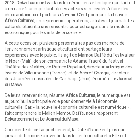
2018.
Dekartcom.net
va dans le même sens et indique que l’art est
à un carrefour important où ses acteurs sont invités à faire des
choix audacieux et porteurs d’avenir. C’est pourquoi, fait savoir
Africa Cultures
, entrepreneurs, opérateurs, artistes et journalistes
culturels étaient à une rencontre pour échanger sur « le modèle
économique pour les arts de la scène ».
A cette occasion, plusieurs personnalités pas des moindre de
l’environnement artistique et culturel ont partagé leurs
expériences avec le public. Il s’agit de Mamou Daffé du Festival sur
le Niger (Mali), de son compatriote Adama Traoré du festival
Théâtre des réalités, de Patrice Papelard, directeur artistique des
Invités de Villeurbanne (France), et de Achref Chargui, directeur
des Journées musicales de Carthage (Jmc), énumère
Le Journal
du Masa
.
De leurs interventions, résume
Africa Cultures
, le numérique est
aujourd’hui la principale voie pour donner vie à l’économie
culturelle. Car, « la nouvelle économie culturelle est numérique »,
fait comprendre le Malien Mamou Daffé, nous rapportent
Dekartcom.net
et
Le Journal du Masa
.
Consciente de cet aspect général, la Côte d’Ivoire est plus que
jamais déterminée à investir dans le secteur culturel. « Elle est