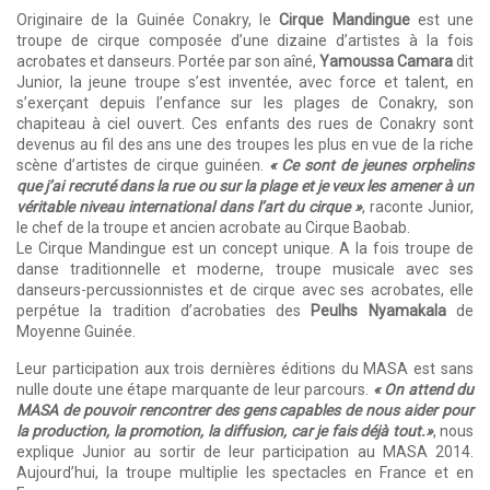
Originaire de la Guinée Conakry, le
Cirque Mandingue
est une
troupe de cirque composée d’une dizaine d’artistes à la fois
acrobates et danseurs. Portée par son aîné,
Yamoussa Camara
dit
Junior, la jeune troupe s’est inventée, avec force et talent, en
s’exerçant depuis l’enfance sur les plages de Conakry, son
chapiteau à ciel ouvert. Ces enfants des rues de Conakry sont
devenus au fil des ans une des troupes les plus en vue de la riche
scène d’artistes de cirque guinéen.
« Ce sont de jeunes orphelins
que j’ai recruté dans la rue ou sur la plage et je veux les amener à un
véritable niveau international dans l’art du cirque »
, raconte Junior,
le chef de la troupe et ancien acrobate au Cirque Baobab.
Le Cirque Mandingue est un concept unique. A la fois troupe de
danse traditionnelle et moderne, troupe musicale avec ses
danseurs-percussionnistes et de cirque avec ses acrobates, elle
perpétue la tradition d’acrobaties des
Peulhs Nyamakala
de
Moyenne Guinée.
Leur participation aux trois dernières éditions du MASA est sans
nulle doute une étape marquante de leur parcours.
« On attend du
MASA de pouvoir rencontrer des gens capables de nous aider pour
la production, la promotion, la diffusion, car je fais déjà tout.»
, nous
explique Junior au sortir de leur participation au MASA 2014.
Aujourd’hui, la troupe multiplie les spectacles en France et en