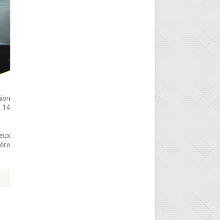
ion
u 14
ieux
ière