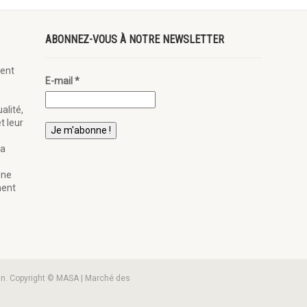
ABONNEZ-VOUS À NOTRE NEWSLETTER
ent
E-mail
*
alité,
t leur
la
ène
nent
an. Copyright © MASA | Marché des