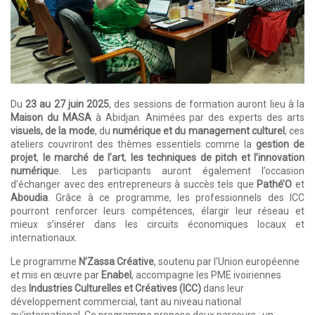
Du
23 au 27 juin 2025
, des sessions de formation auront lieu à la
Maison du MASA
à Abidjan. Animées par des experts des arts
visuels, de la mode
, du
numérique et du management culturel
, ces
ateliers couvriront des thèmes essentiels comme la
gestion de
projet
,
le marché de l’art
,
les techniques de pitch et l’innovation
numériqu
e. Les participants auront également l’occasion
d’échanger avec des entrepreneurs à succès tels que
Pathé’O
et
Aboudia
. Grâce à ce programme, les professionnels des ICC
pourront renforcer leurs compétences, élargir leur réseau et
mieux s’insérer dans les circuits économiques locaux et
internationaux.
Le programme
N’Zassa Créative
, soutenu par l’Union européenne
et mis en œuvre par
Enabel
, accompagne les PME ivoiriennes
des
Industries Culturelles et Créatives (ICC)
dans leur
développement commercial, tant au niveau national
qu’international. Ce programme propose deux parcours : un