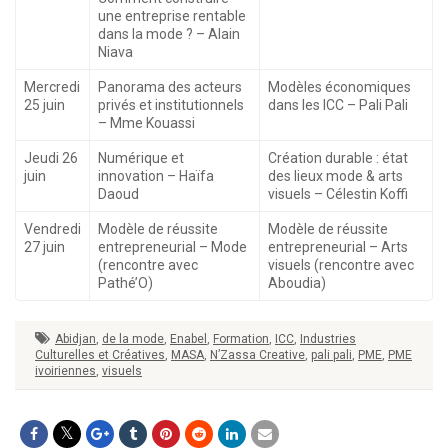
une entreprise rentable
dans la mode ? – Alain
Niava
Mercredi
Panorama des acteurs
Modèles économiques
25 juin
privés et institutionnels
dans les ICC – Pali Pali
– Mme Kouassi
Jeudi 26
Numérique et
Création durable : état
juin
innovation – Haïfa
des lieux mode & arts
Daoud
visuels – Célestin Koffi
Vendredi
Modèle de réussite
Modèle de réussite
27 juin
entrepreneurial – Mode
entrepreneurial – Arts
(rencontre avec
visuels (rencontre avec
Pathé’O)
Aboudia)
Abidjan
,
de la mode
,
Enabel
,
Formation
,
ICC
,
Industries
Culturelles et Créatives
,
MASA
,
N’Zassa Creative
,
pali pali
,
PME
,
PME
ivoiriennes
,
visuels