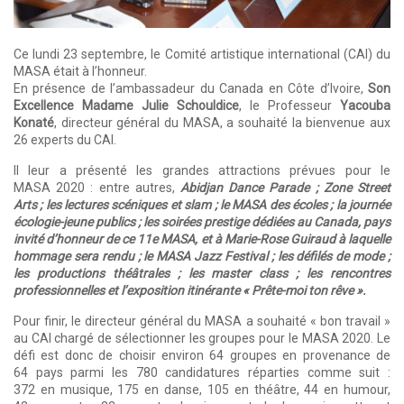
Ce lundi 23 septembre, le Comité artistique international (CAI) du
MASA était à l’honneur.
En présence de l’ambassadeur du Canada en Côte d’Ivoire,
Son
Excellence Madame Julie Schouldice
, le Professeur
Yacouba
Konaté
, directeur général du MASA, a souhaité la bienvenue aux
26 experts du CAI.
Il leur a présenté les grandes attractions prévues pour le
MASA 2020 : entre autres,
Abidjan Dance Parade ; Zone Street
Arts ; les lectures scéniques et slam ; le MASA des écoles ; la journée
écologie-jeune publics ; les soirées prestige dédiées au Canada, pays
invité d’honneur de ce 11e MASA, et à Marie-Rose Guiraud à laquelle
hommage sera rendu ; le MASA Jazz Festival ; les défilés de mode ;
les productions théâtrales ; les master class ; les rencontres
professionnelles et l’exposition itinérante « Prête-moi ton rêve ».
Pour finir, le directeur général du MASA a souhaité « bon travail »
au CAI chargé de sélectionner les groupes pour le MASA 2020. Le
défi est donc de choisir environ 64 groupes en provenance de
64 pays parmi les 780 candidatures réparties comme suit :
372 en musique, 175 en danse, 105 en théâtre, 44 en humour,