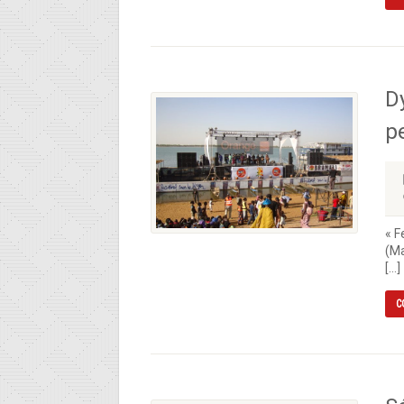
D
p
« F
(Ma
[…]
C