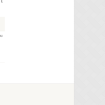
rt
au