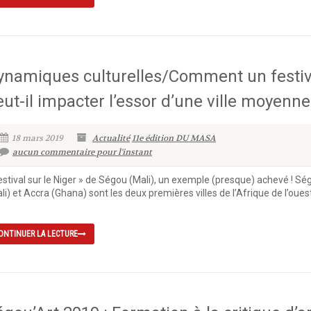
ynamiques culturelles/Comment un festiv
eut-il impacter l’essor d’une ville moyenne
18 mars 2019
Actualité
11e édition DU MASA
aucun commentaire pour l'instant
estival sur le Niger » de Ségou (Mali), un exemple (presque) achevé ! Sé
li) et Accra (Ghana) sont les deux premières villes de l’Afrique de l’oues
ONTINUER LA LECTURE