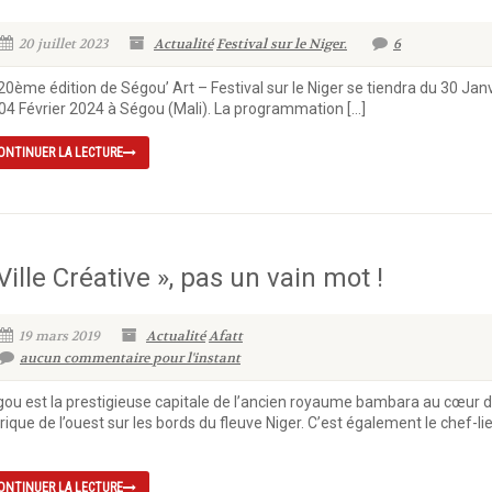
20 juillet 2023
Actualité
Festival sur le Niger.
6
20ème édition de Ségou’ Art – Festival sur le Niger se tiendra du 30 Jan
04 Février 2024 à Ségou (Mali). La programmation […]
ONTINUER LA LECTURE
Ville Créative », pas un vain mot !
19 mars 2019
Actualité
Afatt
aucun commentaire pour l'instant
ou est la prestigieuse capitale de l’ancien royaume bambara au cœur 
frique de l’ouest sur les bords du fleuve Niger. C’est également le chef-li
ONTINUER LA LECTURE