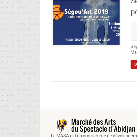
Sé
po
Ség
Mal
C
Le MASA est un programme de développem