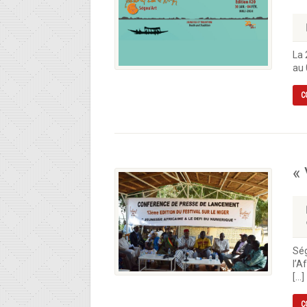
La 
au 
C
« 
Ség
l’A
[…]
C