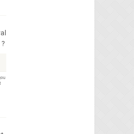
al
 ?
gou
t