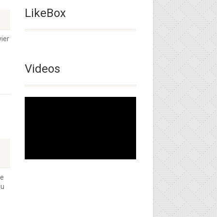
LikeBox
vier
Videos
de
eu