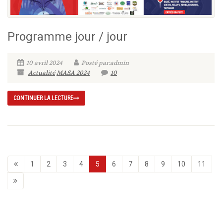
Programme jour / jour
10 avril 2024
Posté par:admin
Actualité
MASA 2024
10
CONTINUER LA LECTURE
1
2
3
4
5
6
7
8
9
10
11